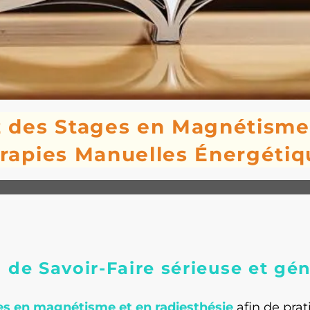
des Stages en Magnétisme,
rapies Manuelles Énergétiq
de Savoir-Faire sérieuse et gén
 en magnétisme et en radiesthésie
afin de prati