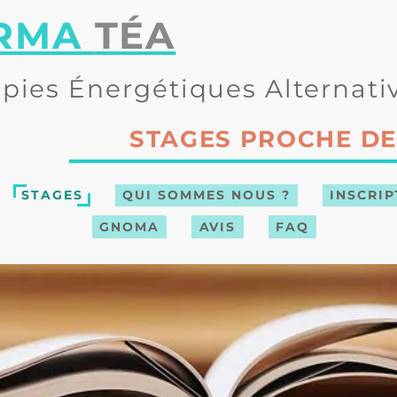
RMA
TÉA
pies
É
nergétiques
A
lternati
STAGES PROCHE DE
STAGES
QUI SOMMES NOUS ?
INSCRIP
GNOMA
AVIS
FAQ