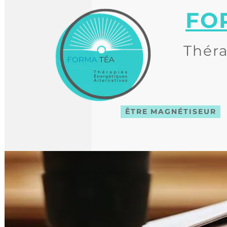
FO
T
héra
ÊTRE MAGNÉTISEUR