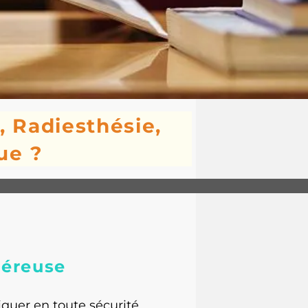
 Radiesthésie,
ue ?
éreuse
quer en toute sécurité.